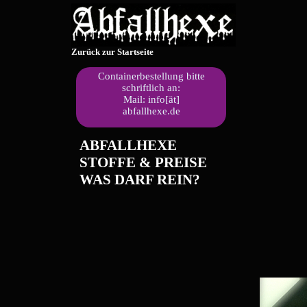
Zurück zur Startseite
Containerbestellung bitte
schriftlich an:
Mail: info[ät]
abfallhexe.de
ABFALLHEXE
STOFFE & PREISE
WAS DARF REIN?