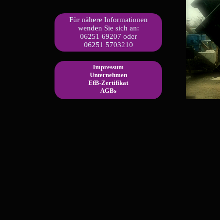
Für nähere Informationen
wenden Sie sich an:
06251 69207 oder
06251 5703210
Impressum
Unternehmen
EfB-Zertifikat
AGBs