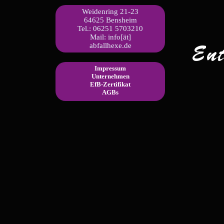
Weidenring 21-23
64625 Bensheim
Tel.: 06251 5703210
Mail: info[ät]
abfallhexe.de
Impressum
Unternehmen
EfB-Zertifikat
AGBs