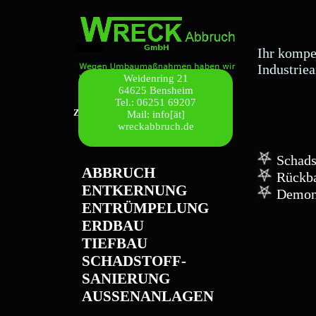
Ihr kompe
Industriea
Weidenring 21
64625 Bensheim
Tel.: 06251 69207
Zurück zur Startseite
Mail: info[ät]
wreckabbruch.de
Schads
ABBRUCH
Rückb
ENTKERNUNG
Demon
ENTRÜMPELUNG
ERDBAU
TIEFBAU
SCHADSTOFF-
SANIERUNG
AUSSENANLAGEN