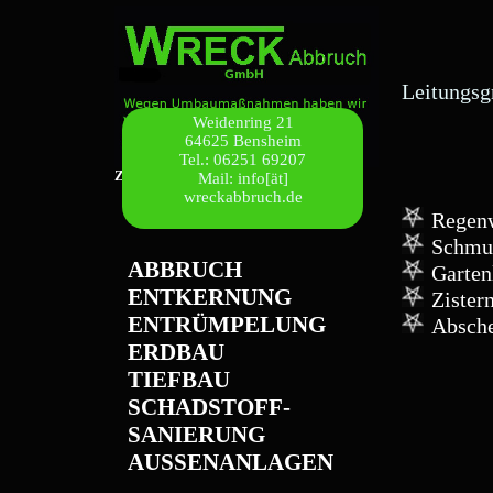
Leitungsg
Weidenring 21
64625 Bensheim
Tel.: 06251 69207
Zurück zur Startseite
Mail: info[ät]
wreckabbruch.de
Regen
Schmu
ABBRUCH
Garten
ENTKERNUNG
Zister
ENTRÜMPELUNG
Absche
ERDBAU
TIEFBAU
SCHADSTOFF-
SANIERUNG
AUSSENANLAGEN